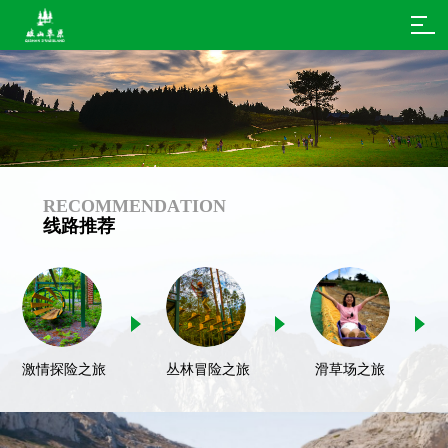
R
E
C
O
M
M
E
N
D
A
T
I
O
N
线
路
推
荐
激情探险之旅
丛林冒险之旅
滑草场之旅