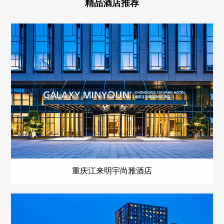
精
品
酒
店
推
荐
重庆江来明宇尚雅酒店