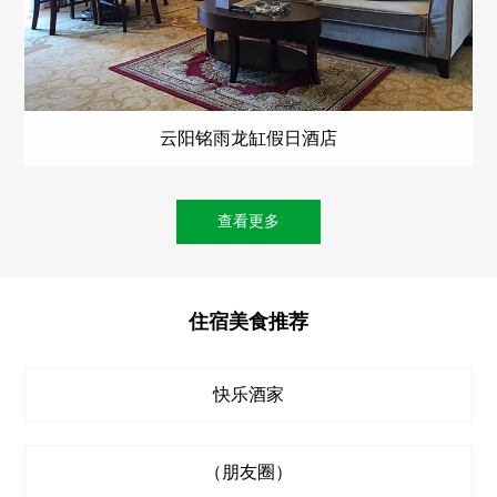
云阳铭雨龙缸假日酒店
查看更多
住
宿
美
食
推
荐
快乐酒家
（朋友圈）