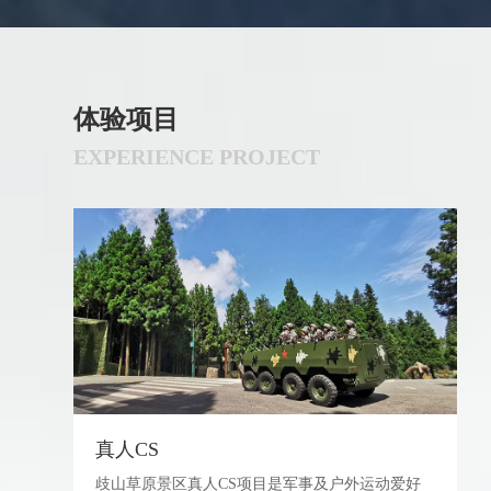
体
验
项
目
E
X
P
E
R
I
E
N
C
E
P
R
O
J
E
C
T
真人CS
歧山草原景区真人CS项目是军事及户外运动爱好