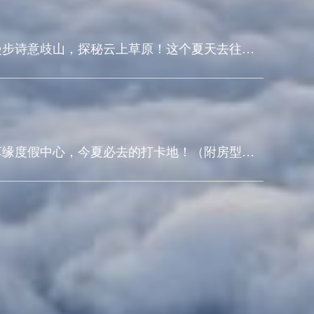
漫步诗意歧山，探秘云上草原！这个夏天去往心
灵的远方，7月24日，歧山草原等你来！
草缘度假中心，今夏必去的打卡地！（附房型、
价格、预订方式）