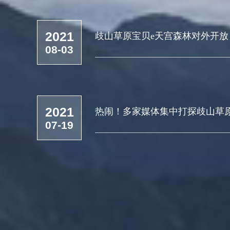
2021
歧山草原宝贝e天宫森林对外开
08-03
林探险...你敢来试试么？
2021
热闹！多家媒体集中打探歧山草
07-19