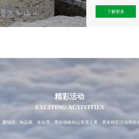
了解更多
精
彩
活
动
E
X
C
I
T
I
N
G
A
C
T
I
V
I
T
I
E
S
、夏纳凉、秋品果、冬玩雪，带你领略歧山草原之美，更多精彩活动等你