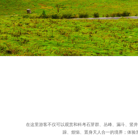
在这里游客不仅可以观赏和科考石芽群、丛峰、漏斗、竖井
躁、烦恼、置身天人合一的境界；体验