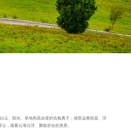
白云、阳光、草地和高浓度的负氧离子；感受远离喧嚣、浮
浮云，观看云海沉浮、聚散舒合的美景。