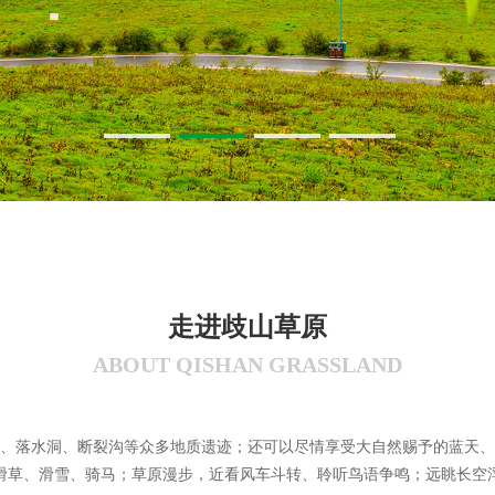
走
进
歧
山
草
原
A
B
O
U
T
Q
I
S
H
A
N
G
R
A
S
S
L
A
N
D
、落水洞、断裂沟等众多地质遗迹；还可以尽情享受大自然赐予的蓝天、
滑草、滑雪、骑马；草原漫步，近看风车斗转、聆听鸟语争鸣；远眺长空