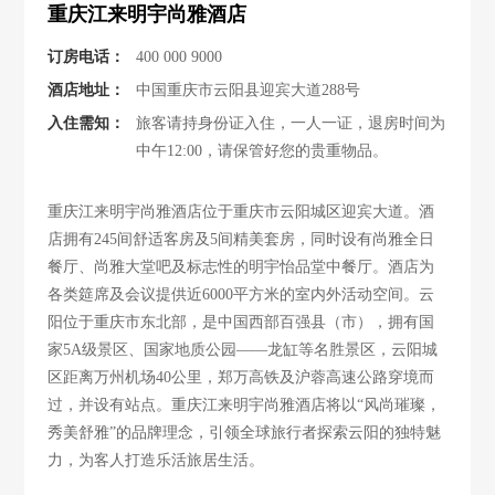
重庆江来明宇尚雅酒店
订房电话：
400 000 9000
酒店地址：
中国重庆市云阳县迎宾大道288号
入住需知：
旅客请持身份证入住，一人一证，退房时间为
中午12:00，请保管好您的贵重物品。
重庆江来明宇尚雅酒店位于重庆市云阳城区迎宾大道。酒
店拥有245间舒适客房及5间精美套房，同时设有尚雅全日
餐厅、尚雅大堂吧及标志性的明宇怡品堂中餐厅。酒店为
各类筵席及会议提供近6000平方米的室内外活动空间。云
阳位于重庆市东北部，是中国西部百强县（市），拥有国
家5A级景区、国家地质公园——龙缸等名胜景区，云阳城
区距离万州机场40公里，郑万高铁及沪蓉高速公路穿境而
过，并设有站点。重庆江来明宇尚雅酒店将以“风尚璀璨，
秀美舒雅”的品牌理念，引领全球旅行者探索云阳的独特魅
力，为客人打造乐活旅居生活。