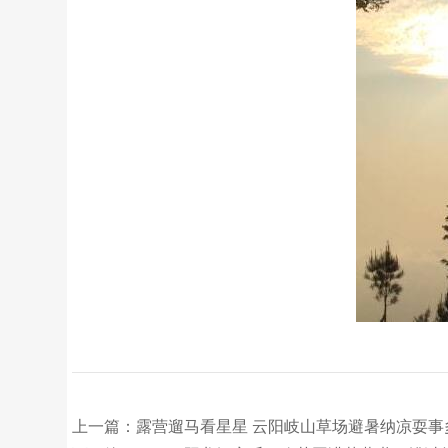
上一篇：露营遛马看星星 云阳岐山草场避暑纳凉耍事