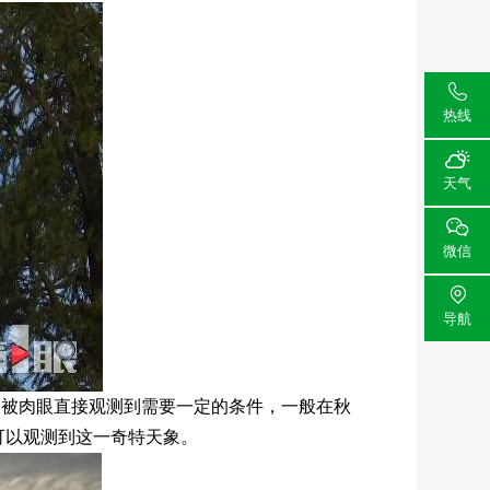

热线

天气

微信

导航
象被肉眼直接观测到需要一定的条件，一般在秋
可以观测到这一奇特天象。