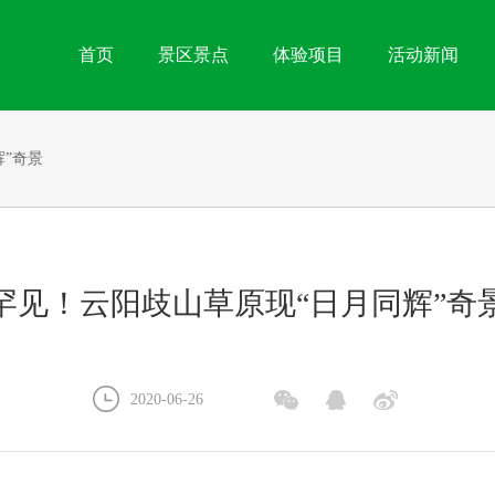
首页
景区景点
体验项目
活动新闻
”奇景
罕见！云阳歧山草原现“日月同辉”奇




2020-06-26