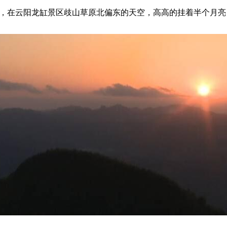
点左右，在云阳龙缸景区歧山草原北偏东的天空，高高的挂着半个月