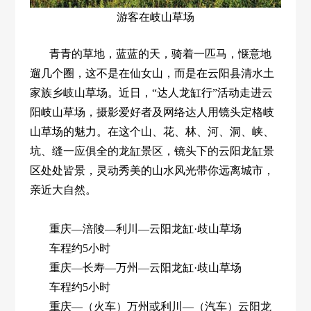
游客在岐山草场
青青的草地，蓝蓝的天，骑着一匹马，惬意地
遛几个圈，这不是在仙女山，而是在云阳县清水土
家族乡岐山草场。近日，“达人龙缸行”活动走进云
阳岐山草场，摄影爱好者及网络达人用镜头定格岐
山草场的魅力。在这个山、花、林、河、洞、峡、
坑、缝一应俱全的龙缸景区，镜头下的云阳龙缸景
区处处皆景，灵动秀美的山水风光带你远离城市，
亲近大自然。
重庆—涪陵—利川—云阳龙缸·歧山草场
车程约5小时
重庆—长寿—万州—云阳龙缸·歧山草场
车程约5小时
重庆—（火车）万州或利川—（汽车）云阳龙