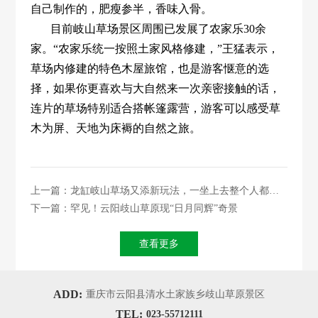
自己制作的，肥瘦参半，香味入骨。
目前岐山草场景区周围已发展了农家乐30余
家。“农家乐统一按照土家风格修建，”王猛表示，
草场内修建的特色木屋旅馆，也是游客惬意的选
择，如果你更喜欢与大自然来一次亲密接触的话，
连片的草场特别适合搭帐篷露营，游客可以感受草
木为屏、天地为床褥的自然之旅。
上一篇：龙缸岐山草场又添新玩法，一坐上去整个人都燃
了···
下一篇：罕见！云阳歧山草原现“日月同辉”奇景
查看更多
ADD:
重庆市云阳县清水土家族乡歧山草原景区
TEL:
023-55712111