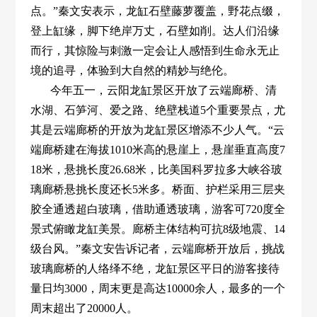
点。”秦文安表示，龙缸石壁藤萝覆盖，野花点缀，
登上缸缘，脚下绝岸万丈，石壁如削。达人们沿缘
而行，其惊险与刺激一定会让人感悟到生命永无止
境的追寻，体验到大自然的精妙与绝伦。
今年五一，云阳龙缸景区开放了云端廊桥、清
水湖、石笋河、爱之路、绝壁栈道5个重要景点，尤
其是云端廊桥的开放为龙缸景区增添不少人气。“云
端廊桥建在海拔1010米高的悬崖上，悬崖垂直高度7
18米，悬挑长度26.68米，比美国科罗拉多大峡谷玻
璃廊桥悬挑长度还长5米多。桥面、护栏采用三层夹
胶全通透超白玻璃，借助通透玻璃，游客可720度全
景式俯瞰龙缸美景。廊桥主体结构可抗8级地震、14
级台风。”秦文安告诉记者，云端廊桥开放后，挑战
玻璃廊桥的人络绎不绝，龙缸景区平日的游客接待
量日均3000，周末更是高达10000余人，最多的一个
周末超出了20000人。