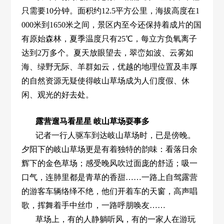
只需要10分钟。面积约12.5平方公里，海拔高度在1
000米到1650米之间，景区内至今还保持着成片的国
有原始森林，夏季温度只有25℃，每立方负氧离子
达到2万多个。夏天放眼望去，翠峦如波、云雾如
海、绿野无际、羊群如云，优越的地理位置及丰厚
的自然资源无疑使得岐山草场成为人们度假、休
闲、观光的好去处。
露营遛马看星星 岐山草场耍事多
记者一行人驱车到达岐山草场时，已是傍晚。
夕阳下的岐山草场更是有着独特的韵味：看落日余
辉下的金色草场；感受晚风吹过面庞的舒适；吸一
口气，连肺里都是青草的香甜……一路上自驾露营
的游客车辆络绎不绝，他们开着车的天窗，高声唱
歌，挥舞着手中丝巾，一路呼朋唤友……
草场上，有的人静躺听风，有的一家人在游玩