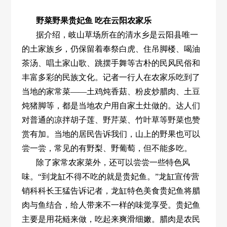
野菜野果贵妃鱼 吃在云阳农家乐
据介绍，岐山草场所在的清水乡是云阳县唯一
的土家族乡，仍保留着奉祭白虎、住吊脚楼、喝油
茶汤、唱土家山歌、跳摆手舞等古朴的民风民俗和
丰富多彩的民族文化。记者一行人在农家乐吃到了
当地的家常菜——土鸡炖香菇、粉皮炒腊肉、土豆
炖猪脚等，都是当地农户用自家土灶做的。达人们
对普通的凉拌胡子莲、野芹菜、竹叶草等野菜也赞
赏有加。当地的居民告诉我们，山上的野果也可以
尝一尝，常见的有野梨、野葡萄，但不能多吃。
除了家常农家菜外，还可以尝尝一些特色风
味。“到龙缸不得不吃的就是贵妃鱼。”龙缸宣传营
销科科长王猛告诉记者，龙缸特色美食贵妃鱼将腊
肉与鱼结合，给人带来不一样的味觉享受。贵妃鱼
主要是用花鲢来做，吃起来爽滑细嫩。腊肉是农民