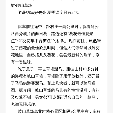
缸·歧山草场
避暑纳凉好去处 夏季温度只有25℃
驱车前往途中，距村庄一两公里时，就看到公
路两旁成片的向日葵，路边还有“葵花最佳观景
点”和“葵花集中育苗点”的标识。现在前往，虽然错
过了葵花的最佳欣赏时间，但达人们依然可以到葵
花地里，自己掐几头葵花，尝尝最新鲜的瓜子，别
有一番滋味。
吃了瓜子，再去草场遛马。距岐山村10多分钟
的路程有岐山草场，草场除了用于放牧外，还开辟
了马场供游客遛马。花上几块钱，就可以骑马遛一
圈。据介绍，岐山草场的马儿有的性情温顺，有的
又桀骜不驯，男女都可以找到适合自己的一款马，
充满无限乐趣。
岐山草场离龙缸核心景区相隔8公里左右，车程