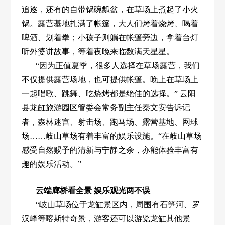
追逐，还有的自带锅碗瓢盆，在草场上煮起了小火
锅。露营基地扎满了帐篷，大人们烤着烧烤、喝着
啤酒、划着拳；小孩子则躺在帐篷旁边，拿着台灯
听外婆讲故事，等着夜晚来临数满天星星。
“因为正值夏季，很多人选择在草场露营，我们
不仅提供露营场地，也可提供帐篷。晚上在草场上
一起唱歌、跳舞、吃烧烤都是绝佳的选择。” 云阳
县龙缸旅游园区管委会常务副主任秦文安告诉记
者，森林迷宫、射击场、跑马场、露营基地、网球
场……岐山草场有着丰富的娱乐设施。“在岐山草场
感受自然赐予的清新与宁静之余，亦能体验丰富有
趣的娱乐活动。”
云端廊桥看全景 娱乐观光两不误
“岐山草场位于龙缸景区内，周围有石笋河、罗
汉峰等喀斯特奇景，游客还可以游览龙缸其他景