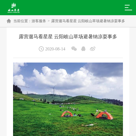

当前位置：
游客服务
>
露营遛马看星星 云阳岐山草场避暑纳凉耍事多
露营遛马看星星 云阳岐山草场避暑纳凉耍事多




2020-08-14