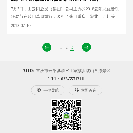
7月7日，由云阳旅发（集团）公司主办的2018云阳龙缸音乐
狂欢节在岐山草原举行，吸引了来自重庆、湖北、四川等地
的游客参加。
2018-07-10
1
2
3


ADD:
重庆市云阳县清水土家族乡歧山草原景区
TEL:
023-55712111

一键导航

立即咨询