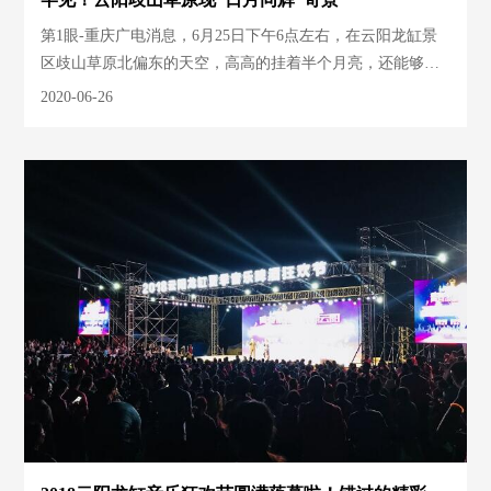
第1眼-重庆广电消息，6月25日下午6点左右，在云阳龙缸景
区歧山草原北偏东的天空，高高的挂着半个月亮，还能够清
楚地看到月海；而在西南边，太阳还高挂在半空，发射出耀
2020-06-26
眼的光芒。