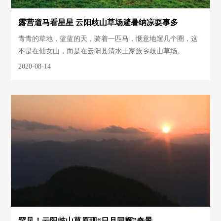
露营遛马看星星 云阳歧山草场避暑纳凉耍事多
青青的草地，蓝蓝的天，骑着一匹马，惬意地遛几个圈，这
不是在仙女山，而是在云阳县清水土家族乡歧山草场。
2020-08-14
罕见！云阳歧山草原现“日月同辉”奇景