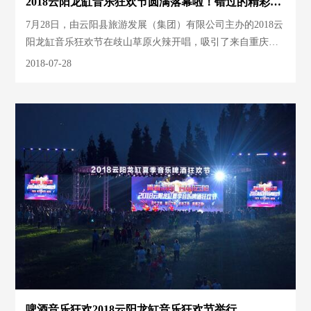
2018云阳龙缸音乐狂欢节圆满落幕啦！错过的精彩都
在这儿···
7月28日，由云阳县旅游发展（集团）有限公司主办的2018云
阳龙缸音乐狂欢节在歧山草原火辣开唱，吸引了来自重庆、
湖南、湖北、四川等地及本地居民参加。
2018-07-28
啤酒音乐狂欢2018云阳龙缸音乐狂欢节举行