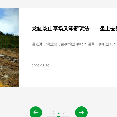
龙缸歧山草场又添新玩法，一坐上去整
滑过冰，滑过雪，那你滑过草吗？ 滑草，你听过吗？
2020-08-20

1
2
3
