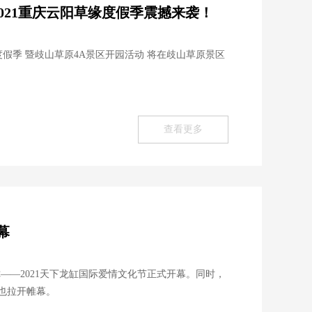
2021重庆云阳草缘度假季震撼来袭！
草缘度假季 暨歧山草原4A景区开园活动 将在歧山草原景区
查看更多
幕
你——2021天下龙缸国际爱情文化节正式开幕。同时，
也拉开帷幕。